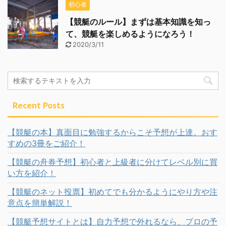
初心者
【競艇のルール】まずは基本知識を知っ
て、競艇を楽しめるようになろう！
2020/3/11
Recent Posts
【競艇の本】真面目に勉強するからこそ予想が上達。おす
すめの3冊をご紹介！
【競艇の舟券予想】初心者と上級者に分けてレベル別に買
い方を紹介！
【競艇のネット投票】初めてでも分かるようにやり方や注
意点を簡単解説！
【競艇予想サイトとは】自力予想で外れるなら、プロの予